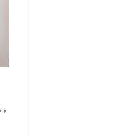
l
n je