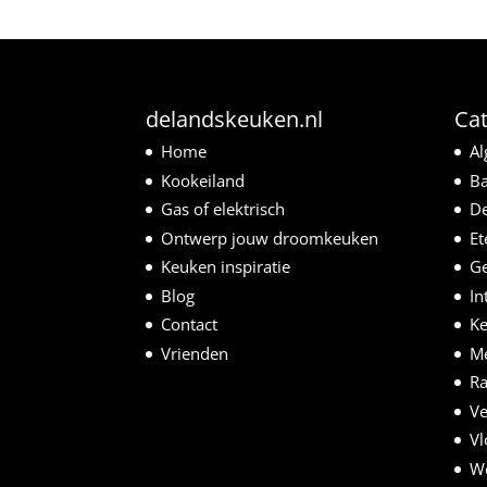
delandskeuken.nl
Ca
Home
A
Kookeiland
B
Gas of elektrisch
De
Ontwerp jouw droomkeuken
Et
Keuken inspiratie
Ge
Blog
In
Contact
K
Vrienden
M
R
Ve
Vl
W