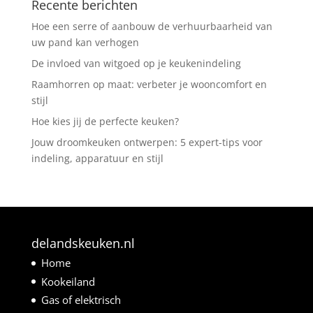
Recente berichten
Hoe een serre of aanbouw de verhuurbaarheid van
uw pand kan verhogen
De invloed van witgoed op je keukenindeling
Raamhorren op maat: verbeter je wooncomfort en
stijl
Hoe kies jij de perfecte keuken?
Jouw droomkeuken ontwerpen: 5 expert-tips voor
indeling, apparatuur en stijl
delandskeuken.nl
Home
Kookeiland
Gas of elektrisch