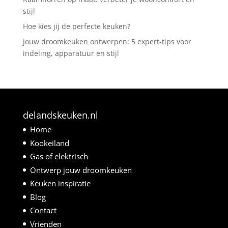
stijl
Hoe kies jij de perfecte keuken?
Jouw droomkeuken ontwerpen: 5 expert-tips voor
indeling, apparatuur en stijl
delandskeuken.nl
Home
Kookeiland
Gas of elektrisch
Ontwerp jouw droomkeuken
Keuken inspiratie
Blog
Contact
Vrienden