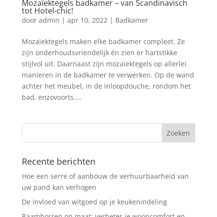
Mozaïektegels badkamer – van Scandinavisch
tot Hotel-chic!
door
admin
|
apr 10, 2022
|
Badkamer
Mozaïektegels maken elke badkamer compleet. Ze
zijn onderhoudsvriendelijk én zien er hartstikke
stijlvol uit. Daarnaast zijn mozaïektegels op allerlei
manieren in de badkamer te verwerken. Op de wand
achter het meubel, in de inloopdouche, rondom het
bad, enzovoorts....
Recente berichten
Hoe een serre of aanbouw de verhuurbaarheid van
uw pand kan verhogen
De invloed van witgoed op je keukenindeling
Raamhorren op maat: verbeter je wooncomfort en