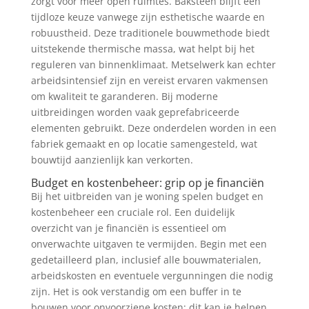
zorgt voor meer open ruimtes. Baksteen blijft een
tijdloze keuze vanwege zijn esthetische waarde en
robuustheid. Deze traditionele bouwmethode biedt
uitstekende thermische massa, wat helpt bij het
reguleren van binnenklimaat. Metselwerk kan echter
arbeidsintensief zijn en vereist ervaren vakmensen
om kwaliteit te garanderen. Bij moderne
uitbreidingen worden vaak geprefabriceerde
elementen gebruikt. Deze onderdelen worden in een
fabriek gemaakt en op locatie samengesteld, wat
bouwtijd aanzienlijk kan verkorten.
Budget en kostenbeheer: grip op je financiën
Bij het uitbreiden van je woning spelen budget en
kostenbeheer een cruciale rol. Een duidelijk
overzicht van je financiën is essentieel om
onverwachte uitgaven te vermijden. Begin met een
gedetailleerd plan, inclusief alle bouwmaterialen,
arbeidskosten en eventuele vergunningen die nodig
zijn. Het is ook verstandig om een buffer in te
bouwen voor onvoorziene kosten; dit kan je helpen